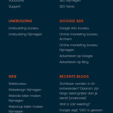
Vacatures
SEO Nijmegen
Support
SEO Venlo
LINKBUILDING
GOOGLE ADS
Linkbuilding bureau
Google Ads bureau
Linkbuilding Nijmegen
Online marketing bureau
Arnhem
Online marketing bureau
Nijmegen
Adverteren op Google
Adverteren op Bing
WEB
RECENTE BLOGS
Webbureau
Zichtbaar worden in AI-
antwoorden? Daarom zijn
Webdesign Nijmegen
blogs belangrijker dan je
Website laten maken
denkt [onderzoek]
Nijmegen
Wat is LLM seeding?
Webshop laten maken
Google zegt: “GEO is gewoon
Nijmegen