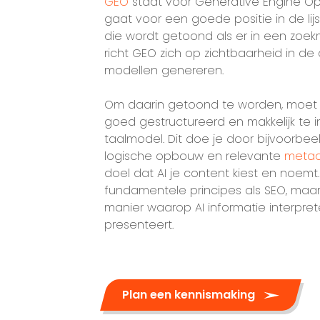
GEO
staat voor Generative Engine Opt
gaat voor een goede positie in de lijs
die wordt getoond als er in een zoe
richt GEO zich op zichtbaarheid in de
modellen genereren.
Om daarin getoond te worden, moet j
goed gestructureerd en makkelijk te i
taalmodel. Dit doe je door bijvoorbeeld
logische opbouw en relevante
meta
doel dat AI je content kiest en noem
fundamentele principes als SEO, maar 
manier waarop AI informatie interpret
presenteert.
Plan een kennismaking