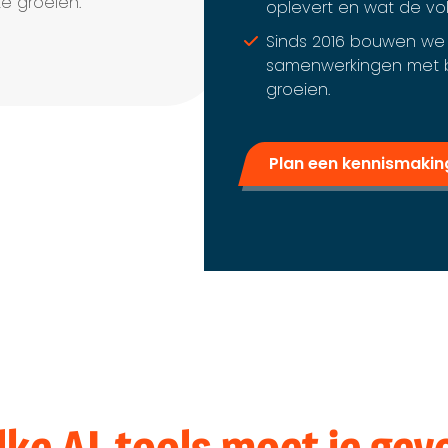
e groeien.
oplevert en wat de vol
Sinds 2016 bouwen we
samenwerkingen met be
groeien.
Plan een kennismaki
lke AI-tools moet je ge