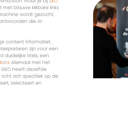
imization. Waar je bij
SEO
t met blauwe klikbare links
kmachine wordt gezocht,
 antwoorden die AI-
e content informatief,
nterpreteren zijn voor een
 duidelijke titels, een
data
. Allemaal met het
t. GEO heeft dezelfde
richt zich specifiek op de
eert, selecteert en