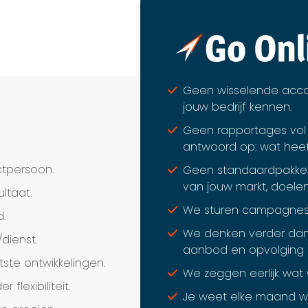
Geen wisselende acc
jouw bedrijf kennen.
Geen rapportages vol m
antwoord op: wat hee
tpersoon.
Geen standaardpakket
van jouw markt, doele
ultaat.
We sturen campagnes a
d.
We denken verder dan 
dienst.
aanbod en opvolging 
ste ontwikkelingen.
We zeggen eerlijk wat we
flexibiliteit.
Je weet elke maand wa