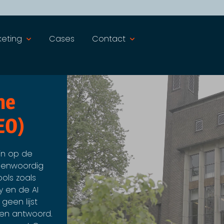
keting
Cases
Contact
ne
EO)
ijn op de
genwoordig
ools zoals
y en de AI
geen lijst
een antwoord.