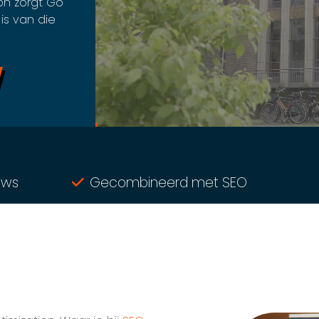
on zorgt Go
is van die
ews
Gecombineerd met SEO