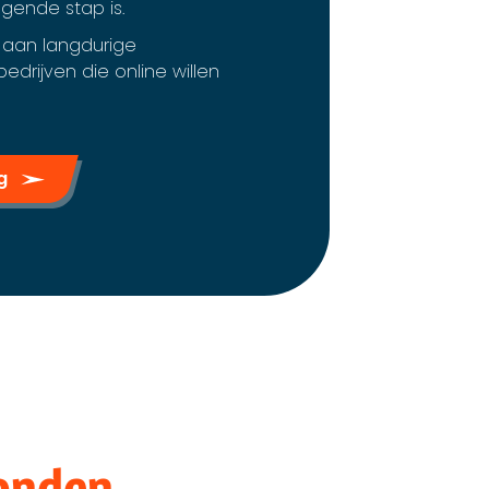
gende stap is.
 aan langdurige
drijven die online willen
ng
vonden