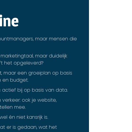
ountmanagers, maar mensen die
arketingtaal, maar duidelijk
ft het opgeleverd?
, maar een groeiplan op basis
n en budget.
ctief bij op basis van data.
verkeer: ook je website,
tellen mee.
l én niet kansrijk is.
t er is gedaan, wat het