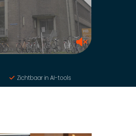
Zichtbaar in AI-tools
Conte