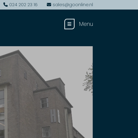
024 202 23 16
sales@goonline.nl
Menu