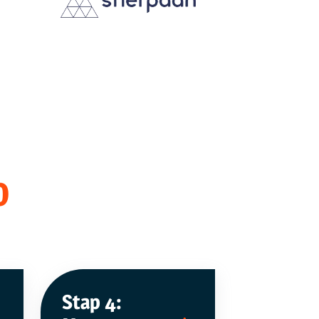
O
Stap 4: