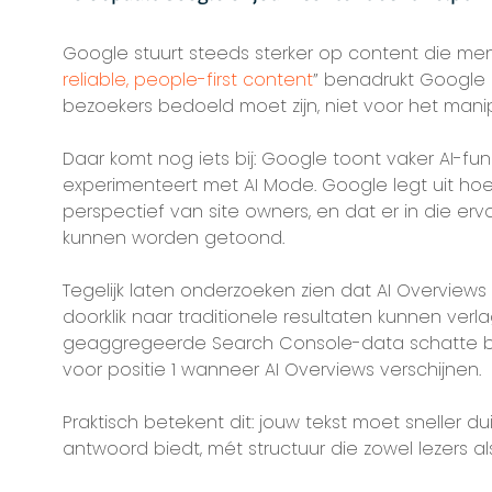
Google stuurt steeds sterker op content die mense
reliable, people-first content
” benadrukt Google 
bezoekers bedoeld moet zijn, niet voor het manip
Daar komt nog iets bij: Google toont vaker AI-fun
experimenteert met AI Mode. Google legt uit hoe
perspectief van site owners, en dat er in die erv
kunnen worden getoond.
Tegelijk laten onderzoeken zien dat AI Overview
doorklik naar traditionele resultaten kunnen verl
geaggregeerde Search Console-data schatte bij
voor positie 1 wanneer AI Overviews verschijnen.
Praktisch betekent dit: jouw tekst moet sneller dui
antwoord biedt, mét structuur die zowel lezers 