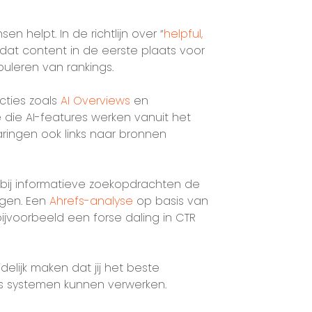
n helpt. In de richtlijn over “
helpful,
dat content in de eerste plaats voor
uleren van rankings.
cties zoals
AI Overviews
en
 die AI-features werken vanuit het
aringen ook links naar bronnen
s bij informatieve zoekopdrachten de
agen. Een
Ahrefs-analyse
op basis van
voorbeeld een forse daling in CTR
delijk maken dat jij het beste
als systemen kunnen verwerken.