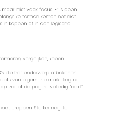
maar mist vaak focus. Er is geen
langrijke termen komen net niet
 in koppen of in een logische
ormeren, vergelijken, kopen,
’s die het onderwerp afbakenen
plaats van algemene marketingtaal
erp, zodat de pagina volledig “dekt”
moet proppen. Sterker nog: te