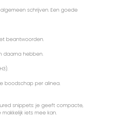
te algemeen schrijven. Een goede
et beantwoorden.
ch daarna hebben.
H3).
jke boodschap per alinea.
ured snippets: je geeft compacte,
akkelijk iets mee kan.