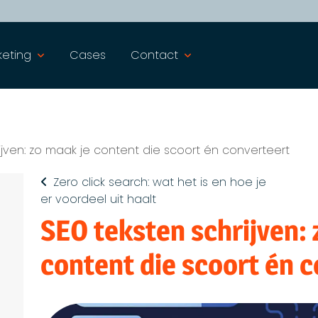
keting
Cases
Contact
ijven: zo maak je content die scoort én converteert
Zero click search: wat het is en hoe je
er voordeel uit haalt
SEO teksten schrijven: 
content die scoort én 