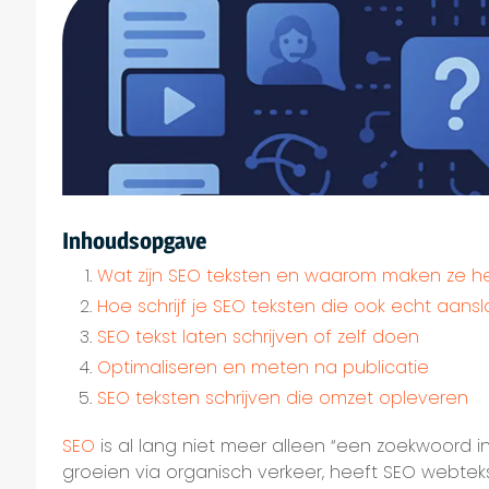
Inhoudsopgave
Wat zijn SEO teksten en waarom maken ze het
Hoe schrijf je SEO teksten die ook echt aans
SEO tekst laten schrijven of zelf doen
Optimaliseren en meten na publicatie
SEO teksten schrijven die omzet opleveren
SEO
is al lang niet meer alleen “een zoekwoord i
groeien via organisch verkeer, heeft SEO webtek