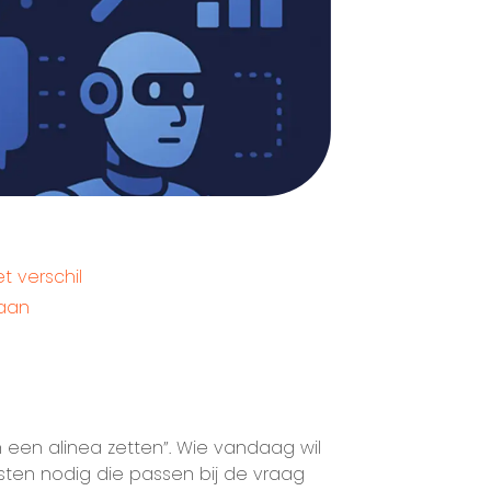
 verschil
laan
n een alinea zetten”. Wie vandaag wil
sten nodig die passen bij de vraag