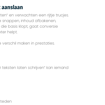
t aanslaan
en” en verwachten een rijtje trucjes.
tie snappen, inhoud afbakenen,
 die basis klopt, gaat conversie
er helpt.
 verschil maken in prestaties.
EO teksten laten schrijven” kan iemand
steden