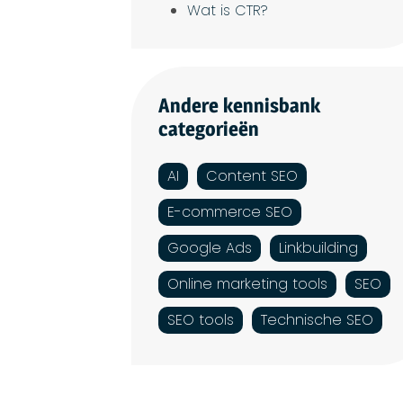
Wat is CTR?
Andere kennisbank
categorieën
AI
Content SEO
E-commerce SEO
Google Ads
Linkbuilding
Online marketing tools
SEO
SEO tools
Technische SEO