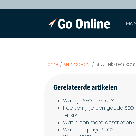
Mar
Home
/
Kennisbank
/
SEO teksten schr
Gerelateerde artikelen
Wat zijn SEO teksten?
Hoe schrijf je een goede SEO
tekst?
Wat is een meta description?
Wat is on page SEO?