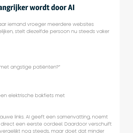
angrijker wordt door AI
aar iemand vroeger meerdere websites
ijken, stelt diezelfde persoon nu steeds vaker
 met angstige patiënten?”
een elektrische bakfiets met
blauwe links. AI geeft een samenvatting, noemt
irect een eerste oordeel. Daardoor verschuift
 vergelijkt nog steeds, maar doet dat minder