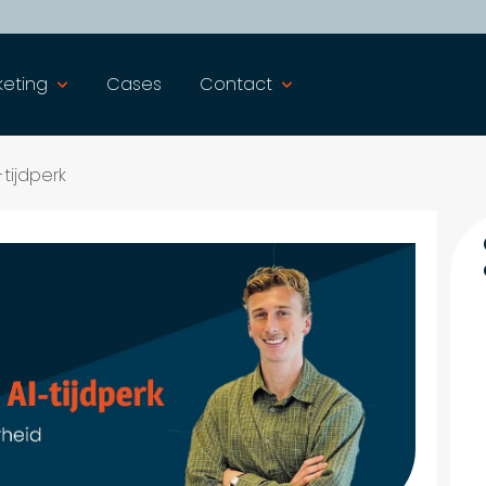
keting
Cases
Contact
-tijdperk