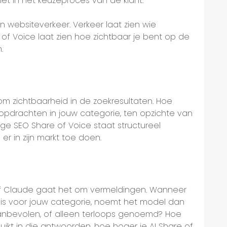
et in het keuzeproces van de klant.
 websiteverkeer. Verkeer laat zien wie
e of Voice laat zien hoe zichtbaar je bent op de
.
 om zichtbaarheid in de zoekresultaten. Hoe
kopdrachten in jouw categorie, ten opzichte van
e SEO Share of Voice staat structureel
 in zijn markt toe doen.
of Claude gaat het om vermeldingen. Wanneer
 is voor jouw categorie, noemt het model dan
anbevolen, of alleen terloops genoemd? Hoe
ikt in die antwoorden, hoe hoger je AI Share of