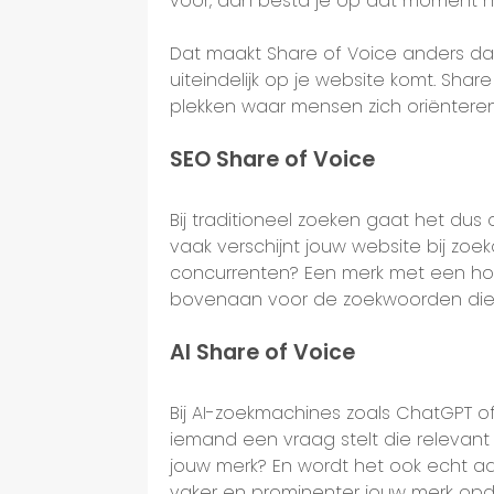
voor, dan besta je op dat moment ni
Dat maakt Share of Voice anders dan
uiteindelijk op je website komt. Shar
plekken waar mensen zich oriënteren
SEO Share of Voice
Bij traditioneel zoeken gaat het dus
vaak verschijnt jouw website bij zoe
concurrenten? Een merk met een hog
bovenaan voor de zoekwoorden die er
AI Share of Voice
Bij AI-zoekmachines zoals ChatGPT 
iemand een vraag stelt die relevant
jouw merk? En wordt het ook echt a
vaker en prominenter jouw merk opdu