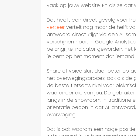
vaak op jouw website. En als ze dat 
Dat heeft een direct gevolg voor ho
verkeer
vertelt nog maar de helft van
antwoord direct krijgt via een AI-sam
verschijnen nooit in Google Analytic
belangrijke indicator geworden: het l
je bent op het moment dat iemand zi
Share of voice sluit daar beter op 
het overwegingsproces, ook als de geb
de beste fietsenwinkel voor elektris
waaronder die van jou. De gebruiker 
langs in de showroom. In traditionel
oriëntatie begon in dat AI-antwoor
overweging.
Dat is ook waarom een hoge positie 