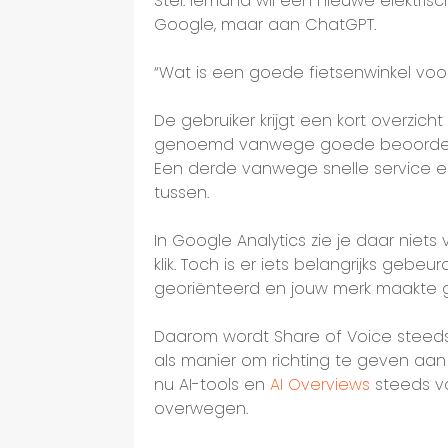
Stel: iemand wil een nieuwe elektrisc
Google, maar aan ChatGPT.
“Wat is een goede fietsenwinkel voor
De gebruiker krijgt een kort overzicht
genoemd vanwege goede beoordeli
Een derde vanwege snelle service en
tussen.
In Google Analytics zie je daar niet
klik. Toch is er iets belangrijks gebeu
georiënteerd en jouw merk maakte ge
Daarom wordt Share of Voice steeds b
als manier om richting te geven aa
nu AI-tools en
AI Overviews
steeds v
overwegen.