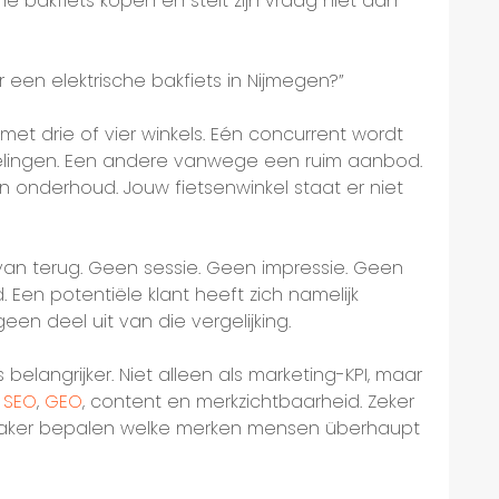
he bakfiets kopen en stelt zijn vraag niet aan
 een elektrische bakfiets in Nijmegen?”
 met drie of vier winkels. Eén concurrent wordt
ngen. Een andere vanwege een ruim aanbod.
 onderhoud. Jouw fietsenwinkel staat er niet
s van terug. Geen sessie. Geen impressie. Geen
rd. Een potentiële klant heeft zich namelijk
en deel uit van die vergelijking.
elangrijker. Niet alleen als marketing-KPI, maar
n
SEO
,
GEO
, content en merkzichtbaarheid. Zeker
aker bepalen welke merken mensen überhaupt