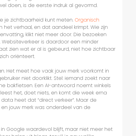
wel doen, is de eerste indruk al gevormd.
e je zichtbaarheid kunt meten.
Organisch
 het verhaal, en dat aandeel krimpt. Wie zijn
envatting, klikt niet meer door. Die bezoeken
s. Websiteverkeer is daardoor een minder
aat zien wat er al is gebeurd, niet hoe zichtbaar
ch oriënteert.
aan. Het meet hoe vaak jouw merk voorkomt in
ruiker niet doorklikt. Stel: iemand zoekt naar
che bakfietsen. Een AI-antwoord noemt winkels
leest het, doet niets, en komt die week erna
e data heet dat “direct verkeer”. Maar de
d, en jouw merk was onderdeel van de
in Google waardevol blijft, maar niet meer het