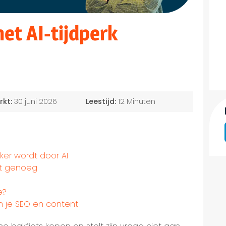
het AI-tijdperk
rkt:
30 juni 2026
Leestijd:
12 Minuten
ker wordt door AI
iet genoeg
e?
an je SEO en content