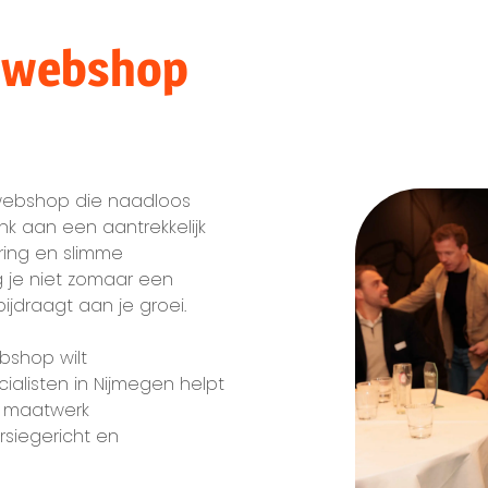
 webshop
webshop die naadloos
enk aan een aantrekkelijk
ring en slimme
g je niet zomaar een
ijdraagt aan je groei.
bshop wilt
ialisten in Nijmegen helpt
or maatwerk
iegericht en