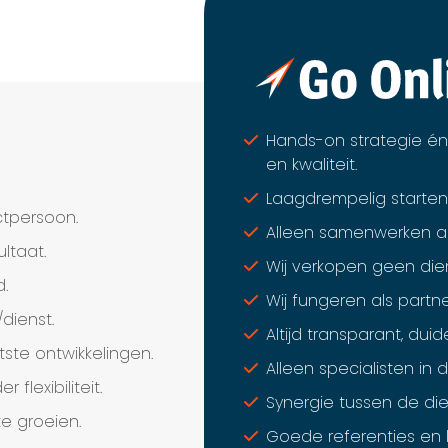
Hands-on strategie én 
en kwaliteit.
Laagdrempelig starten
tpersoon.
Alleen samenwerken als 
ultaat.
Wij verkopen geen dien
d.
Wij fungeren als partne
dienst.
Altijd transparant, duid
ste ontwikkelingen.
Alleen specialisten in d
flexibiliteit.
Synergie tussen de die
e groeien.
Goede referenties en