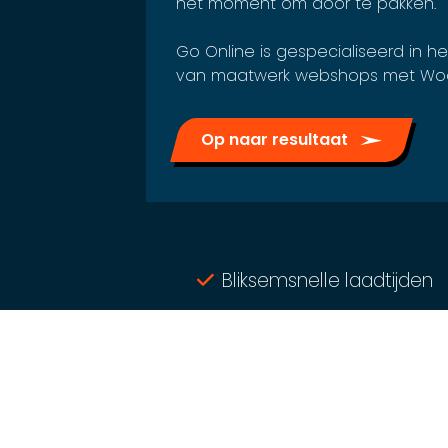
het moment om door te pakken.
Go Online is gespecialiseerd in 
van maatwerk webshops met W
Op naar resultaat
Bliksemsnelle laadtijden