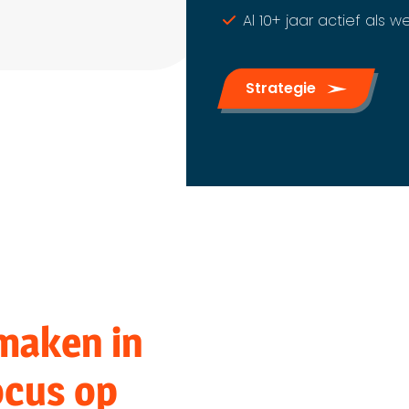
Al 10+ jaar actief al
Strategie
maken in
ocus op