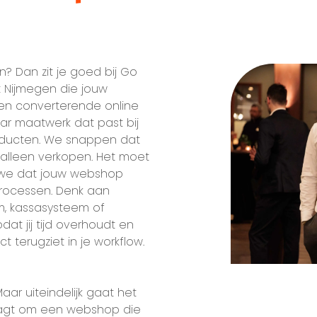
? Dan zit je goed bij Go
t Nijmegen die jouw
 en converterende online
ar maatwerk dat past bij
roducten. We snappen dat
lleen verkopen. Het moet
 we dat jouw webshop
processen. Denk aan
, kassasysteem of
at jij tijd overhoudt en
ct terugziet in je workflow.
Maar uiteindelijk gaat het
raagt om een webshop die