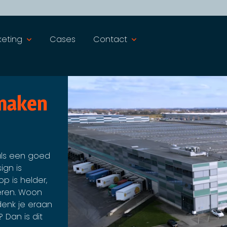
keting
Cases
Contact
maken
ls een goed
ign is
op is helder,
oeren. Woon
denk je eraan
Dan is dit