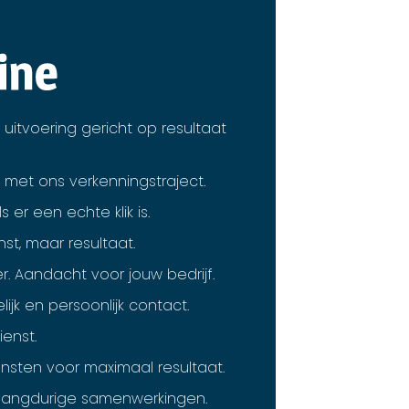
uitvoering gericht op resultaat
 met ons verkenningstraject.
er een echte klik is.
st, maar resultaat.
r. Aandacht voor jouw bedrijf.
elijk en persoonlijk contact.
ienst.
nsten voor maximaal resultaat.
 langdurige samenwerkingen.