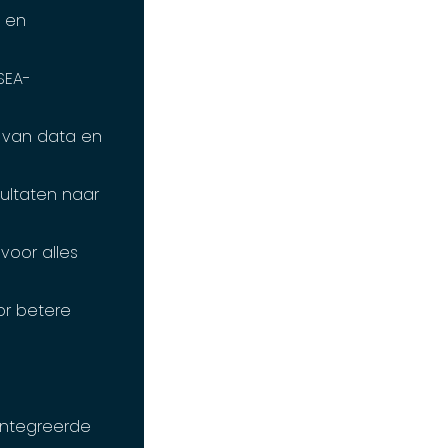
n en
SEA-
s van data en
ultaten naar
voor alles
or betere
ïntegreerde