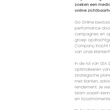
zoeken een medio
online zichtbaarh
Go Online bestaat
performance door 
campagnes en op
groep opdrachtgev
Company, Kracht R
van onze klanten
In de rol van SEA 
optimaliseren van
strategische plan
met klanten, advi
rendement. Je wer
team waarin kenni
en toostmomenten