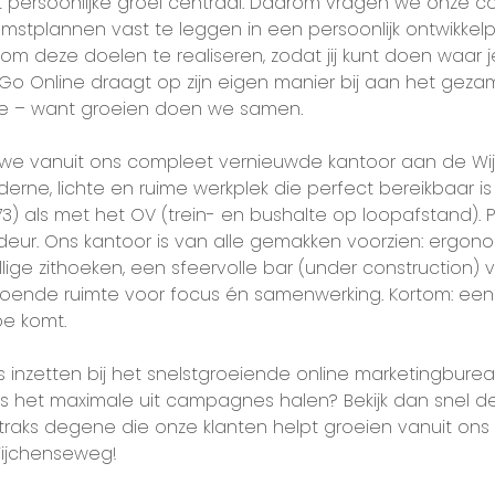
at persoonlijke groei centraal. Daarom vragen we onze c
mstplannen vast te leggen in een persoonlijk ontwikkel
m deze doelen te realiseren, zodat jij kunt doen waar 
ij Go Online draagt op zijn eigen manier bij aan het geza
ie – want groeien doen we samen.
 we vanuit ons compleet vernieuwde kantoor aan de Wi
erne, lichte en ruime werkplek die perfect bereikbaar i
73) als met het OV (trein- en bushalte op loopafstand). 
eur. Ons kantoor is van alle gemakken voorzien: ergon
lige zithoeken, een sfeervolle bar (under construction) 
oldoende ruimte voor focus én samenwerking. Kortom: een 
oe komt.
kills inzetten bij het snelstgroeiende online marketingbur
 het maximale uit campagnes halen? Bekijk dan snel d
 straks degene die onze klanten helpt groeien vanuit on
ijchenseweg!