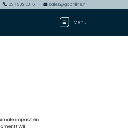
024 202 23 16
sales@goonline.nl
Menu
aximale impact en
 moment! Wij