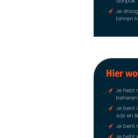
aanpak.
Je draag
binnen h
Hier wo
Je hebt 
beheren
Je bent 
Ads en B
Je bent 
Je hebt 