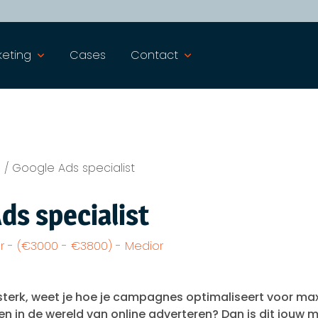
keting
Cases
Contact
s
/
Google Ads specialist
ds specialist
r - (€3000 - €3800) - Medior
h sterk, weet je hoe je campagnes optimaliseert voor m
eien in de wereld van online adverteren? Dan is dit jouw