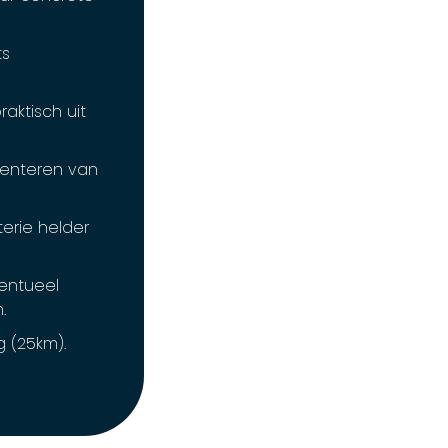
ts
aktisch uit
senteren van
erie helder
entueel
.
g (25km).