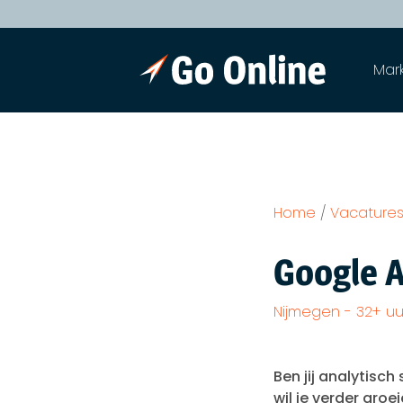
Mar
Home
/
Vacature
Google A
Nijmegen - 32+ uu
Ben jij analytisc
wil je verder gro