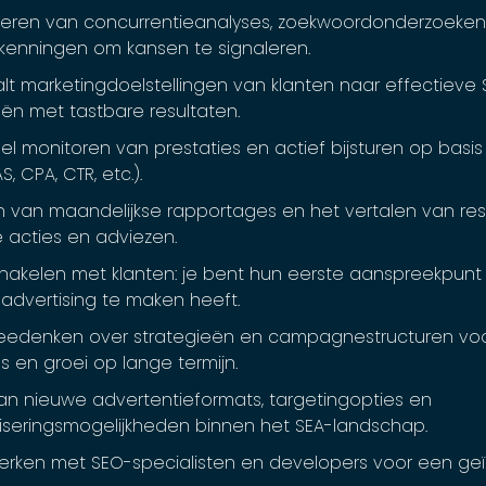
oeren van concurrentieanalyses, zoekwoordonderzoeke
kenningen om kansen te signaleren.
alt marketingdoelstellingen van klanten naar effectieve 
eën met tastbare resultaten.
eel monitoren van prestaties en actief bijsturen op basi
S, CPA, CTR, etc.).
n van maandelijkse rapportages en het vertalen van res
 acties en adviezen.
chakelen met klanten: je bent hun eerste aanspreekpunt 
advertising te maken heeft.
eedenken over strategieën en campagnestructuren vo
s en groei op lange termijn.
an nieuwe advertentieformats, targetingopties en
seringsmogelijkheden binnen het SEA-landschap.
ken met SEO-specialisten en developers voor een ge