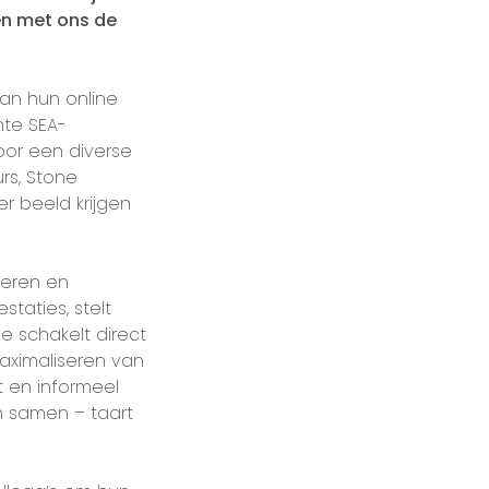
en met ons de
van hun online
hte SEA-
or een diverse
rs, Stone
r beeld krijgen
heren en
taties, stelt
e schakelt direct
aximaliseren van
t en informeel
en samen – taart