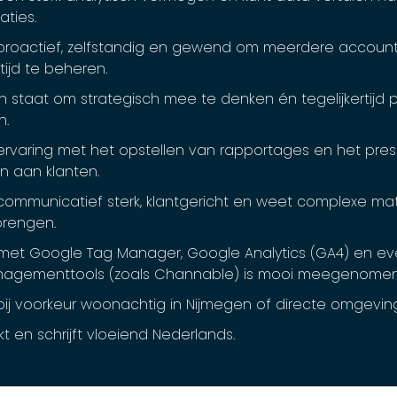
aties.
proactief, zelfstandig en gewend om meerdere accoun
rtijd te beheren.
n staat om strategisch mee te denken én tegelijkertijd pr
n.
ervaring met het opstellen van rapportages en het pre
en aan klanten.
communicatief sterk, klantgericht en weet complexe mat
brengen.
 met Google Tag Manager, Google Analytics (GA4) en ev
agementtools (zoals Channable) is mooi meegenomen
bij voorkeur woonachtig in Nijmegen of directe omgevin
t en schrijft vloeiend Nederlands.