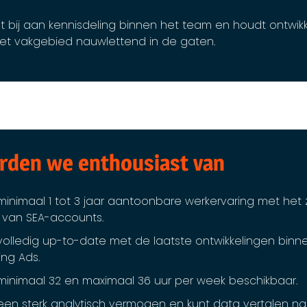
t bij aan kennisdeling binnen het team en houdt ontwik
et vakgebied nauwlettend in de gaten.
rden we enthousiast van
minimaal 1 tot 3 jaar aantoonbare werkervaring met het 
 van SEA-accounts.
volledig up-to-date met de laatste ontwikkelingen bin
ing Ads.
minimaal 32 en maximaal 36 uur per week beschikbaar.
een sterk analytisch vermogen en kunt data vertalen n