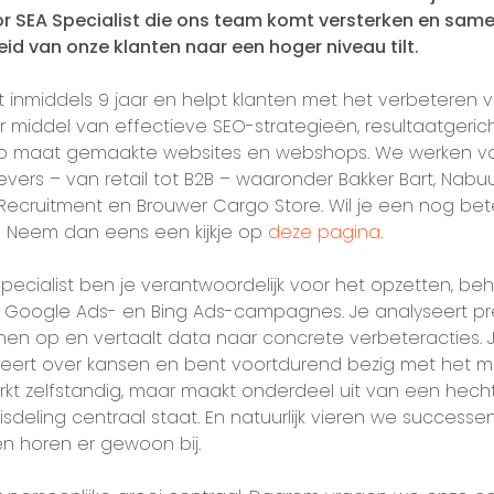
r SEA Specialist die ons team komt versterken en sam
eid van onze klanten naar een hoger niveau tilt.
 inmiddels 9 jaar en helpt klanten met het verbeteren 
middel van effectieve SEO-strategieën, resultaatgeric
 maat gemaakte websites en webshops. We werken vo
ers – van retail tot B2B – waaronder Bakker Bart, Nabuu
ecruitment en Brouwer Cargo Store. Wil je een nog bete
? Neem dan eens een kijkje op
deze pagina
.
Specialist ben je verantwoordelijk voor het opzetten, be
 Google Ads- en Bing Ads-campagnes. Je analyseert pres
nen op en vertaalt data naar concrete verbeteracties. J
seert over kansen en bent voortdurend bezig met het m
kt zelfstandig, maar maakt onderdeel uit van een hech
sdeling centraal staat. En natuurlijk vieren we success
 horen er gewoon bij.