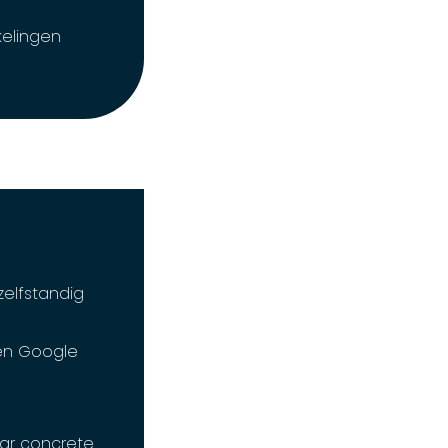
kelingen
zelfstandig
nen Google
aar concrete