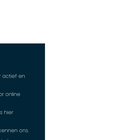
 actief en
r online
s hier
 kennen ons.