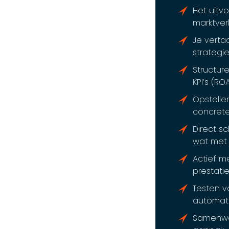
Het uitv
marktver
Je verta
strategi
Structur
KPI’s (ROA
Opstelle
concrete
Direct s
wat met 
Actief m
prestatie
Testen v
automati
Samenwer