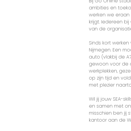
Bij Go Online sta
ambities en toeko
werken we eraan o
krijgt. Iedereen b
van de organisat
Sinds kort werken
Nijmegen. Een mod
auto (vlakbij de A
gewoon voor de d
werkplekken, gezel
op zijn tijd en v
met plezier naart
Wil jij jouw SEA-s
en samen met ons
misschien ben jij
kantoor aan de W