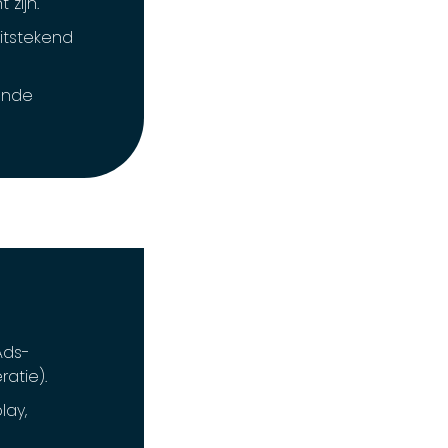
 zijn.
itstekend
ende
Ads-
atie).
lay,