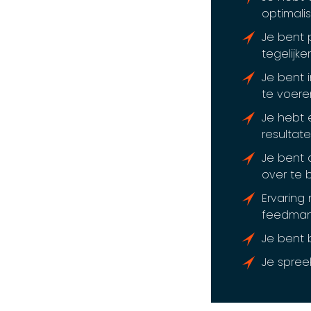
optimalis
Je bent 
tegelijke
Je bent i
te voere
Je hebt 
resultat
Je bent 
over te 
Ervaring
feedman
Je bent 
Je spreek