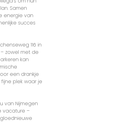
ollega’s om hun
plan. Samen
je energie van
menlijke succes
jchenseweg 116 in
s – zowel met de
Parkeren kan
omische
voor een drankje
fijne plek waar je
eau van Nijmegen
e vacature –
s gloednieuwe