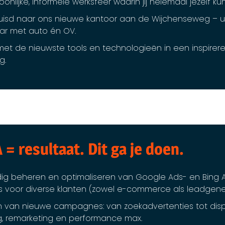
onlijke, informele werksfeer waarin jij helemaal jezelf kunt
uisd naar ons nieuwe kantoor aan de Wijchenseweg – u
ar met auto én OV.
et de nieuwste tools en technologieën in een inspirer
g.
A = resultaat. Dit ga je doen.
dig beheren en optimaliseren van Google Ads- en Bing 
 voor diverse klanten (zowel e-commerce als leadgener
 van nieuwe campagnes: van zoekadvertenties tot disp
, remarketing en performance max.