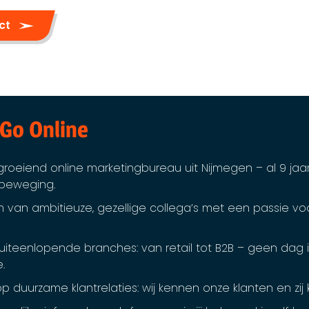
ect
 Go Online
groeiend online marketingbureau uit Nijmegen – al 9 jaar
 beweging.
 van ambitieuze, gezellige collega’s met een passie voo
n uiteenlopende branches: van retail tot B2B – geen dag i
.
op duurzame klantrelaties: wij kennen onze klanten en zij