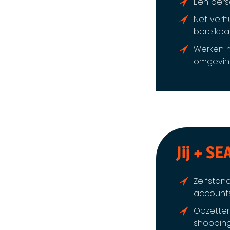
Een perso
Net verh
bereikba
Werken m
omgevin
Jij + SE
Zelfstan
accounts
Opzetten
shopping