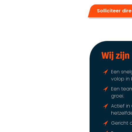
Solliciteer dir
Wij zijn
Een snel
volop in
Een team
groei.
Actief i
hetzelfde
Gericht 