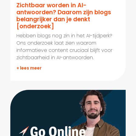
Zichtbaar worden in AI-
antwoorden? Daarom zijn blogs
belangrijker dan je denkt
[onderzoek]
Hebben blogs nog zin in het AI-tijdperk?
Ons onderzoek laat zien waarom
informatieve content cruciaal blijft voor
zichtbaarheid in AI-antwoorden.
+ lees meer