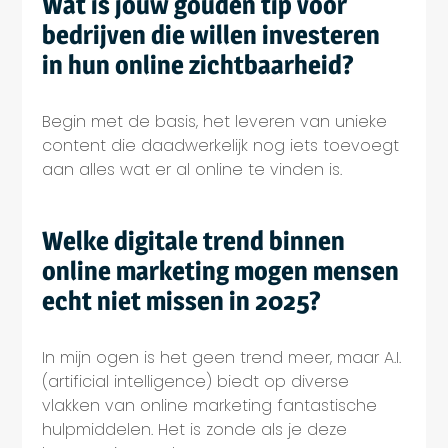
Wat is jouw gouden tip voor
bedrijven die willen investeren
in hun online zichtbaarheid?
Begin met de basis, het leveren van unieke
content die daadwerkelijk nog iets toevoegt
aan alles wat er al online te vinden is.
Welke digitale trend binnen
online marketing mogen mensen
echt niet missen in 2025?
In mijn ogen is het geen trend meer, maar A.I.
(artificial intelligence) biedt op diverse
vlakken van online marketing fantastische
hulpmiddelen. Het is zonde als je deze