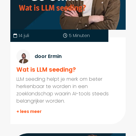
14 juli
5 Minuten
door Ermin
Wat is LLM seeding?
LLM seeding helpt je merk om beter
herkenbaar te worden in een
zoeklandschap waarin AI-tools steeds
belangrijker worden.
+ lees meer