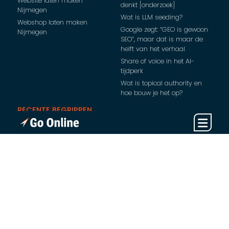
Website laten maken
denkt [onderzoek]
Nijmegen
Wat is LLM seeding?
Webshop laten maken
Google zegt: “GEO is gewoon
Nijmegen
SEO”, maar dat is maar de
helft van het verhaal
Share of voice in het AI-
tijdperk
Wat is topical authority en
hoe bouw je het op?
RECENTE BEGRIPPEN
Trust flow: zo beoordeel en
verbeter je de
betrouwbaarheid van jouw
backlinkprofiel
Wat is CTR?
SEO voor beginners: zo leg je
een sterke basis
SEO afbeeldingen: zo
optimaliseer je beelden voor
betere vindbaarheid