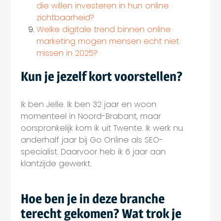
die willen investeren in hun online
zichtbaarheid?
Welke digitale trend binnen online
marketing mogen mensen echt niet
missen in 2025?
Kun je jezelf kort voorstellen?
Ik ben Jelle. Ik ben 32 jaar en woon
momenteel in Noord-Brabant, maar
oorspronkelijk kom ik uit Twente. Ik werk nu
anderhalf jaar bij Go Online als SEO-
specialist. Daarvoor heb ik 6 jaar aan
klantzijde gewerkt.
Hoe ben je in deze branche
terecht gekomen? Wat trok je