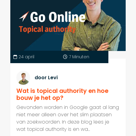
24 april
7 Minuten
door Levi
Wat is topical authority en hoe
bouw je het op?
Gevonden worden in Google gaat al lang
niet meer alleen over het slim plaatsen
van zoekwoorden. In deze blog lees je
wat topical authority is en wa...