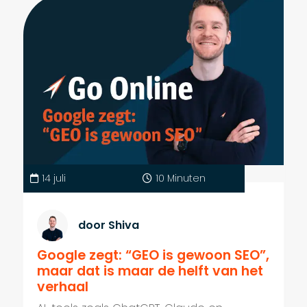
14 juli
10 Minuten
door Shiva
Google zegt: “GEO is gewoon SEO”,
maar dat is maar de helft van het
verhaal