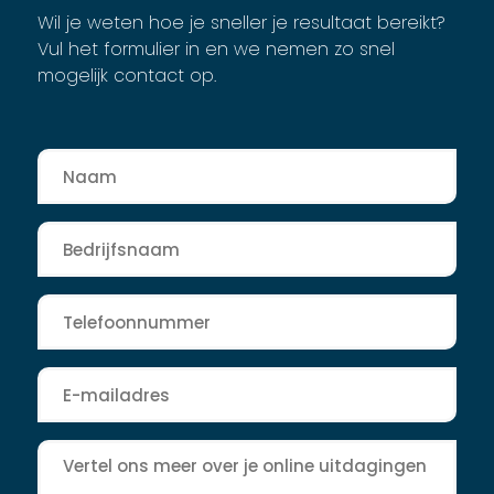
Wil je weten hoe je sneller je resultaat bereikt?
Vul het formulier in en we nemen zo snel
mogelijk contact op.
Naam
*
Bedrijfsnaam
*
Telefoon
*
E-
mailadres
*
Bericht