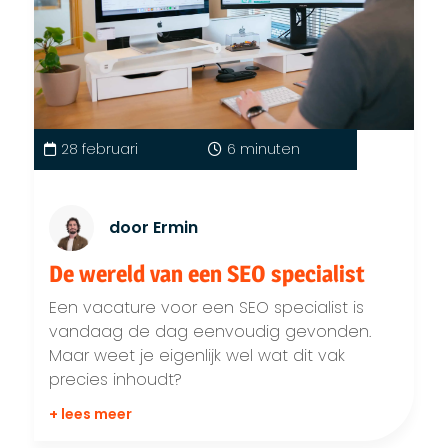
28 februari
6 minuten
door Ermin
De wereld van een SEO specialist
Een vacature voor een SEO specialist is
vandaag de dag eenvoudig gevonden.
Maar weet je eigenlijk wel wat dit vak
precies inhoudt?
+ lees meer