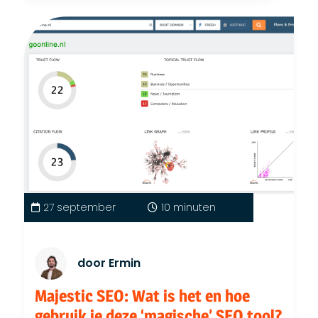
27 september
10 minuten
door Ermin
Majestic SEO: Wat is het en hoe
gebruik je deze ‘magische’ SEO tool?