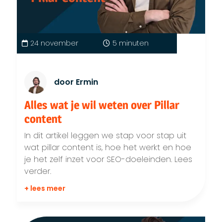
24 november
5 minuten
door Ermin
Alles wat je wil weten over Pillar
content
In dit artikel leggen we stap voor stap uit
wat pillar content is, hoe het werkt en hoe
je het zelf inzet voor SEO-doeleinden. Lees
verder.
+ lees meer