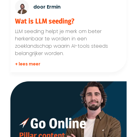
door Ermin
Wat is LLM seeding?
LLM seeding helpt je merk om beter
herkenbaar te worden in een
zoeklandschap waarin AI-tools steeds
belangrijker worden.
+ lees meer