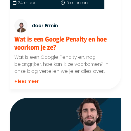
24 maart
5 minuten
door Ermin
Wat is een Google Penalty en hoe
voorkom je ze?
Wat is een Google Penalty en, nog
belangrijker, hoe kan ik ze voorkomen? In
onze blog vertellen we je er alles over...
+ lees meer