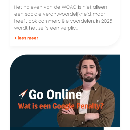
Het naleven van de WCAG is niet alleen
een sociale verantwoordelijkheid, maar
heeft ook commerciële voordelen. In 2025
wordt het zelfs een verplic...
+ lees meer