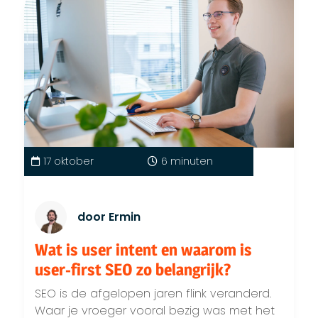
17 oktober
6 minuten
door Ermin
Wat is user intent en waarom is
user-first SEO zo belangrijk?
SEO is de afgelopen jaren flink veranderd.
Waar je vroeger vooral bezig was met het