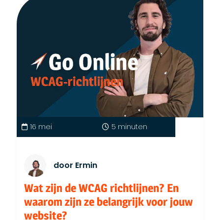
16 mei
5 minuten
door Ermin
Wat zijn de WCAG richtlijnen? En
waarom zijn ze belangrijk voor jouw
website?