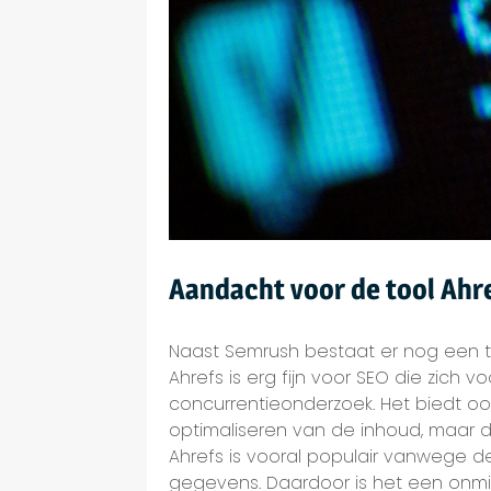
Aandacht voor de tool Ahr
Naast Semrush bestaat er nog een t
Ahrefs is erg fijn voor SEO die zich v
concurrentieonderzoek. Het biedt o
optimaliseren van de inhoud, maar d
Ahrefs is vooral populair vanwege d
gegevens. Daardoor is het een onm