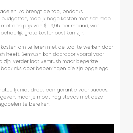
adelen. Zo brengt de tool, ondanks
e budgetten, redelijk hoge kosten met zich mee.
 met een prijs van $ 119,95 per maand, wat
ehoorlijk grote kostenpost kan zijn.
d kosten om te leren met de tool te werken door
sh heeft. Semrush kan daardoor vooral voor
 zijn. Verder laat Semrush maar beperkte
acklinks door beperkingen die zijn opgelegd
tuurlijk niet direct een garantie voor succes.
en geven, maar je moet nog steeds met deze
ngdoelen te bereiken.