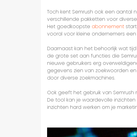
Toch kent Semrush ook een aantal n
verschillende pakketten voor divers
Het goedkoopste
abonnement
start
vooral voor kleine ondernemers een b
Daarnaast kan het behoorlijk wat tij
de grote set aan functies die Semru
nieuwe gebruikers erg overweldigend
gegevens zien van zoekwoorden en b
door diverse zoekmachines.
Ook geeft het gebruik van Semrush na
De tool kan je waardevolle inzicht
inzichten hard werken om je marketi