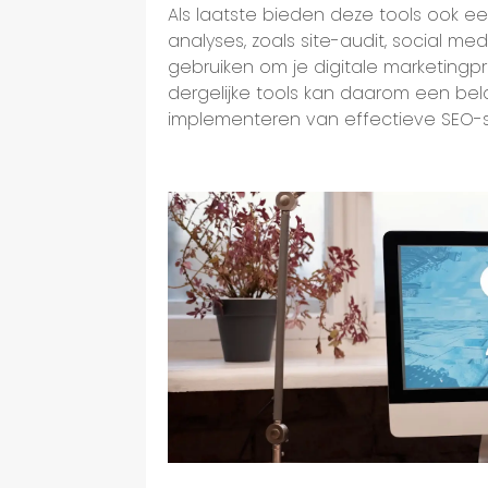
Als laatste bieden deze tools ook e
analyses, zoals site-audit, social me
gebruiken om je digitale marketingpr
dergelijke tools kan daarom een ​​bela
implementeren van effectieve SEO-s