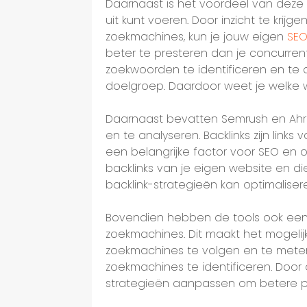
Daarnaast is het voordeel van deze
uit kunt voeren. Door inzicht te krijg
zoekmachines, kun je jouw eigen
SEO
beter te presteren dan je concurren
zoekwoorden te identificeren en te a
doelgroep. Daardoor weet je welke
Daarnaast bevatten Semrush en Ahre
en te analyseren. Backlinks zijn link
een belangrijke factor voor SEO en o
backlinks van je eigen website en d
backlink-strategieën kan optimalise
Bovendien hebben de tools ook een f
zoekmachines. Dit maakt het mogelij
zoekmachines te volgen en te meten 
zoekmachines te identificeren. Door
strategieën aanpassen om betere pr