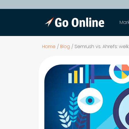
Mar
Home
/
Blog
/
Semrush vs. Ahrefs: wel