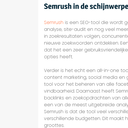
Semrush in de schijnwerp
Semrush
is een SEO-tool die wordt g
analyse, site-audit en nog veel meer
in zoekresultaten volgen, concurren
nieuwe zoekwoorden ontdekken. Een 
dat het een zeer gebruiksvriendelij
opties heeft.
Verder is het echt een all-in-one too
content marketing, social media en
tool voor het beheren van alle facet
vindbaarheid. Daarnaast heeft Sem
backlinks en zoekopdrachten van all
een van de meest uitgebreide analy
Semrush is dat de tool veel versch
verschillende budgetten. Dit maakt he
groottes.