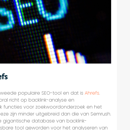
efs
weede populaire SEO-tool en dat is
Ahrefs
.
ooral richt op backlink-analyse en
ok functies voor zoekwoordonderzoek en het
eze zijn minder uitgebreid dan die van Semrush.
e gigantische database van backlink-
isbare tool geworden voor het analyseren van