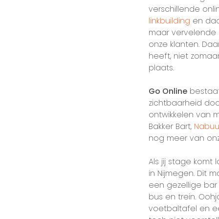
verschillende onli
linkbuilding
en daar
maar vervelende 
onze klanten. Daa
heeft, niet zomaar
plaats.
Go Online
bestaat
zichtbaarheid do
ontwikkelen van 
Bakker Bart,
Nabuu
nog meer van onz
Als jij stage kom
in Nijmegen. Dit 
een gezellige bar
bus en trein. Ooh
voetbaltafel en e