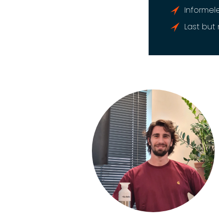
Informele
Last but 