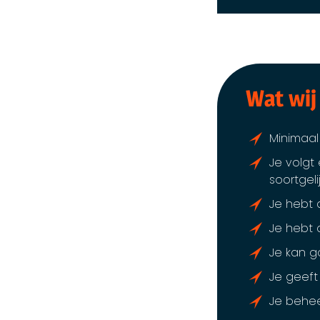
Wat wij
Minimaal
Je volgt
soortgelij
Je hebt 
Je hebt a
Je kan g
Je geeft
Je behee