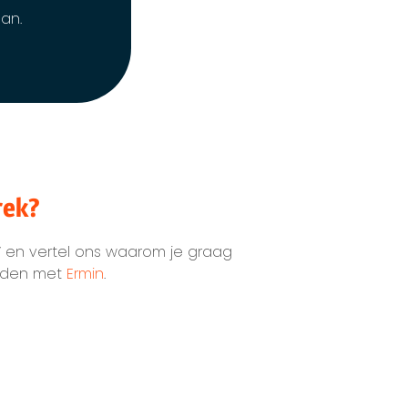
aan.
rek?
V en vertel ons waarom je graag
vinden met
Ermin
.