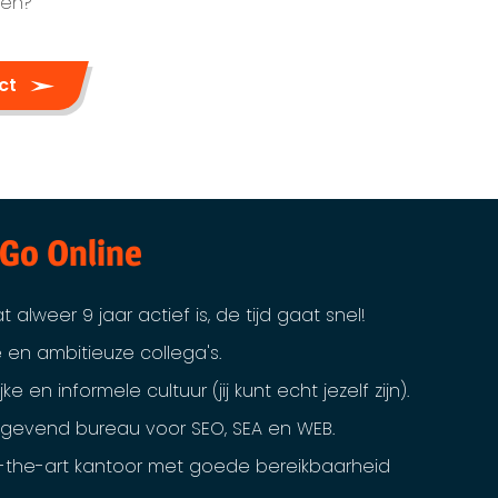
llen?
ect
 Go Online
at alweer 9 jaar actief is, de tijd gaat snel!
e en ambitieuze collega's.
ke en informele cultuur (jij kunt echt jezelf zijn).
evend bureau voor SEO, SEA en WEB.
-the-art kantoor met goede bereikbaarheid