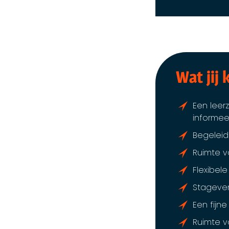
Wat jij 
Een leer
informee
Begeleid
Ruimte v
Flexibele
Stagever
Een fijn
Ruimte vo