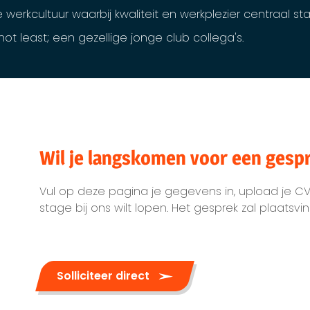
 werkcultuur waarbij kwaliteit en werkplezier centraal st
not least; een gezellige jonge club collega's.
Wil je langskomen voor een gesp
Vul op deze pagina je gegevens in, upload je C
stage bij ons wilt lopen. Het gesprek zal plaats
Solliciteer direct