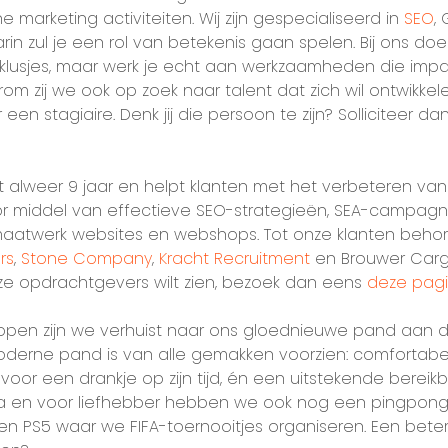
ne marketing activiteiten. Wij zijn gespecialiseerd in
SEO
,
in zul je een rol van betekenis gaan spelen. Bij ons doe 
klusjes, maar werk je echt aan werkzaamheden die imp
rom zij we ook op zoek naar talent dat zich wil ontwikke
 een stagiaire. Denk jij die persoon te zijn? Solliciteer 
 alweer 9 jaar en helpt klanten met het verbeteren van
or middel van effectieve SEO-strategieën, SEA-campagn
maatwerk websites en webshops. Tot onze klanten beho
rs
,
Stone Company
,
Kracht Recruitment
en Brouwer Cargo
e opdrachtgevers wilt zien, bezoek dan eens
deze pag
t lopen zijn we verhuist naar ons gloednieuwe pand aan
moderne pand is van alle gemakken voorzien: comfortabe
 voor een drankje op zijn tijd, én een uitstekende berei
ja en voor liefhebber hebben we ook nog een pingpongt
en PS5 waar we FIFA-toernooitjes organiseren. Een betere