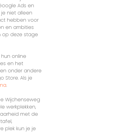
 Google Ads en
je niet alleen
act hebben voor
len en ambities
dan op deze stage
 hun online
es en het
ren onder andere
 Store. Als je
ina
.
 de Wijchenseweg
le werkplekken,
kbaarheid met de
afel,
 plek kun je je