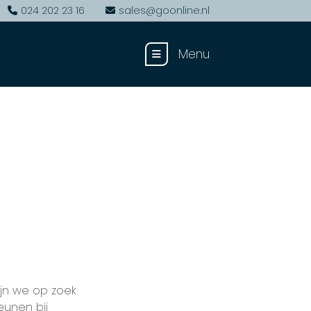
024 202 23 16
sales@goonline.nl
Menu
ijn we op zoek
eunen bij