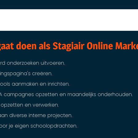
 gaat doen als Stagiair Online Mark
d onderzoeken uitvoeren.
ingspagina's creëren.
ools aanmaken en inrichten.
EA campagnes opzetten en maandelijks onderhouden.
s opzetten en verwerken.
an diverse interne projecten.
oor je eigen schoolopdrachten.