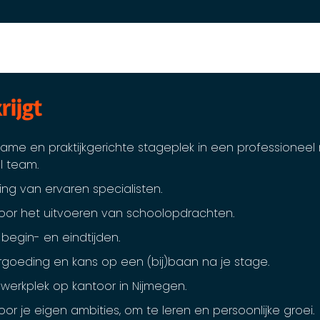
krijgt
zame en praktijkgerichte stageplek in een professioneel
l team.
ing van ervaren specialisten.
oor het uitvoeren van schoolopdrachten.
 begin- en eindtijden.
goeding en kans op een (bij)baan na je stage.
e werkplek op kantoor in Nijmegen.
or je eigen ambities, om te leren en persoonlijke groei.