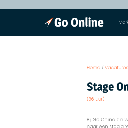
Mar
Home
/
Vacature
Stage On
(36 uur)
Bij Go Online zij
naar een stagiair