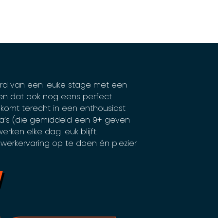
kerd van een leuke stage met een
en dat ook nog eens perfect
 komt terecht in een enthousiast
ga’s (die gemiddeld een 9+ geven
rken elke dag leuk blijft.
 werkervaring op te doen én plezier