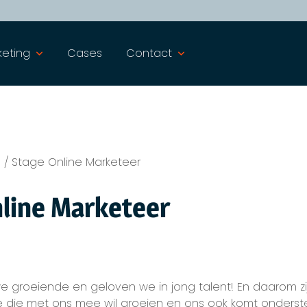
keting
Cases
Contact
s
/
Stage Online Marketeer
line Marketeer
n we groeiende en geloven we in jong talent! En daarom z
e die met ons mee wil groeien en ons ook komt onderst