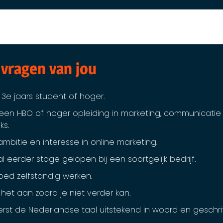
 vragen van jou
 3e jaars student of hoger.
 een HBO of hoger opleiding in marketing, communicatie 
ks.
ambitie en interesse in online marketing.
l eerder stage gelopen bij een soortgelijk bedrijf.
oed zelfstandig werken.
 het aan zodra je niet verder kan.
rst de Nederlandse taal uitstekend in woord en geschrif