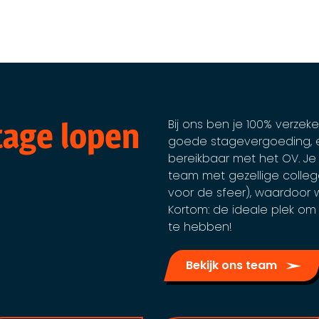
age lopen
Bij ons ben je 100% verze
goede stagevergoeding, 
bereikbaar met het OV. Je
team met gezellige colle
voor de sfeer), waardoor we
Kortom: de ideale plek om
te hebben!
Bekijk ons team