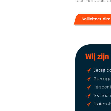
toch niet voorste
Solliciteer dir
Wij zijn
Bedrijf d
Gezellig
Persoonlij
Toonaang
State-of