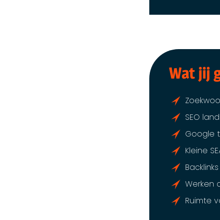
Wat jij
Zoekwoor
SEO land
Google t
Kleine S
Backlink
Werken a
Ruimte v