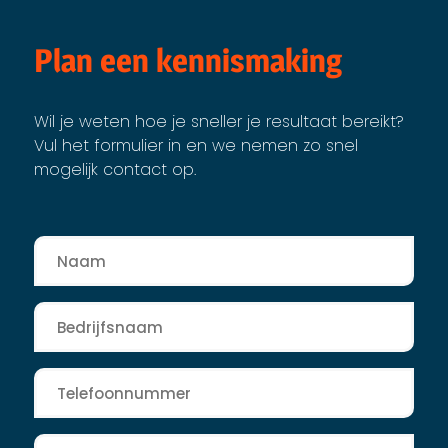
Plan een kennismaking
Wil je weten hoe je sneller je resultaat bereikt?
Vul het formulier in en we nemen zo snel
mogelijk contact op.
Naam
*
Bedrijfsnaam
*
Telefoon
*
E-