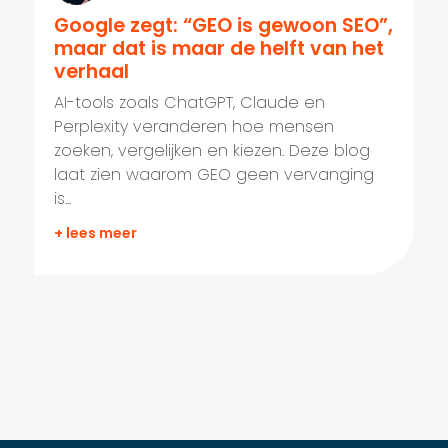
Google zegt: “GEO is gewoon SEO”,
maar dat is maar de helft van het
verhaal
AI-tools zoals ChatGPT, Claude en
Perplexity veranderen hoe mensen
zoeken, vergelijken en kiezen. Deze blog
laat zien waarom GEO geen vervanging
is...
+ lees meer