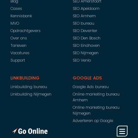
Blog
SEO Amersfoort
Cases
SEO Apeldoorn
Kennisbank
SEO Arnhem
MVO
SEO bureau
Opdrachtgevers
SEO Deventer
Over ons
SEO Den Bosch
Tarieven
SEO Eindhoven
Vacatures
SEO Nijmegen
Support
SEO Venlo
LINKBUILDING
GOOGLE ADS
Linkbuilding bureau
Google Ads bureau
Linkbuilding Nijmegen
Online marketing bureau
Arnhem
Online marketing bureau
Nijmegen
Adverteren op Google
Adverteren op Bing