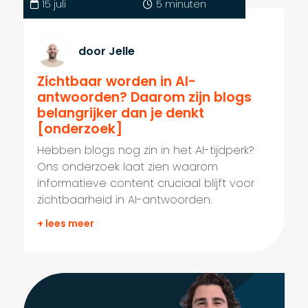
15 juli
5 minuten
door Jelle
Zichtbaar worden in AI-
antwoorden? Daarom zijn blogs
belangrijker dan je denkt
[onderzoek]
Hebben blogs nog zin in het AI-tijdperk?
Ons onderzoek laat zien waarom
informatieve content cruciaal blijft voor
zichtbaarheid in AI-antwoorden.
+ lees meer