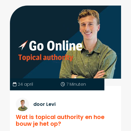
24 april
7 Minuten
door Levi
Wat is topical authority en hoe
bouw je het op?