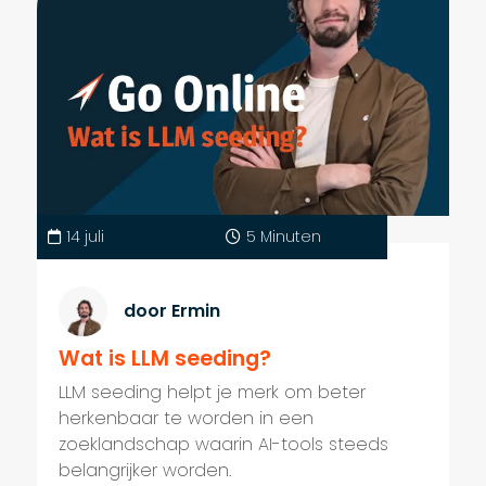
14 juli
5 Minuten
door Ermin
Wat is LLM seeding?
LLM seeding helpt je merk om beter
herkenbaar te worden in een
zoeklandschap waarin AI-tools steeds
belangrijker worden.