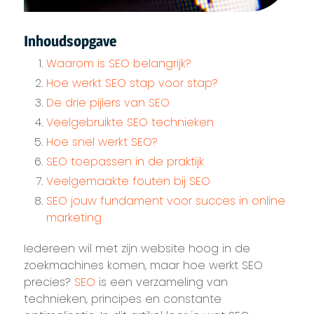
Inhoudsopgave
Waarom is SEO belangrijk?
Hoe werkt SEO stap voor stap?
De drie pijlers van SEO
Veelgebruikte SEO technieken
Hoe snel werkt SEO?
SEO toepassen in de praktijk
Veelgemaakte fouten bij SEO
SEO jouw fundament voor succes in online
marketing
Iedereen wil met zijn website hoog in de
zoekmachines komen, maar hoe werkt SEO
precies?
SEO
is een verzameling van
technieken, principes en constante