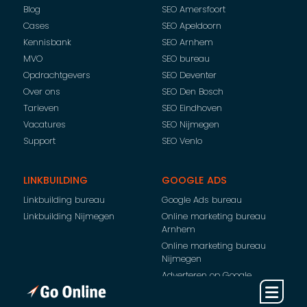
Blog
SEO Amersfoort
Cases
SEO Apeldoorn
Kennisbank
SEO Arnhem
MVO
SEO bureau
Opdrachtgevers
SEO Deventer
Over ons
SEO Den Bosch
Tarieven
SEO Eindhoven
Vacatures
SEO Nijmegen
Support
SEO Venlo
LINKBUILDING
GOOGLE ADS
Linkbuilding bureau
Google Ads bureau
Linkbuilding Nijmegen
Online marketing bureau
Arnhem
Online marketing bureau
Nijmegen
Adverteren op Google
Adverteren op Bing