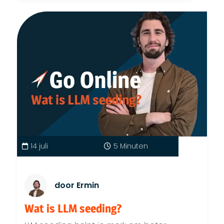
14 juli
5 Minuten
door Ermin
Wat is LLM seeding?