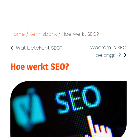
Home
/
Kennisbank
/
Hoe werkt SEO?
Waarom is SEO
Wat betekent SEO?
belangrijk?
Hoe werkt SEO?