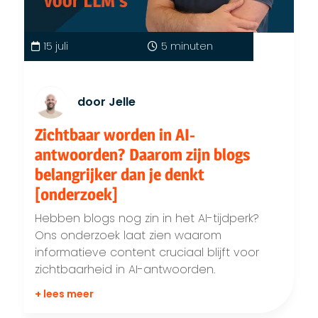
15 juli
5 minuten
door Jelle
Zichtbaar worden in AI-
antwoorden? Daarom zijn blogs
belangrijker dan je denkt
[onderzoek]
Hebben blogs nog zin in het AI-tijdperk?
Ons onderzoek laat zien waarom
informatieve content cruciaal blijft voor
zichtbaarheid in AI-antwoorden.
+ lees meer