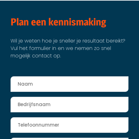
Plan een kennismaking
Wil je weten hoe je sneller je resultaat bereikt?
Vul het formulier in en we nemen zo snel
mogelijk contact op.
Naam
*
Bedrijfsnaam
*
Telefoon
*