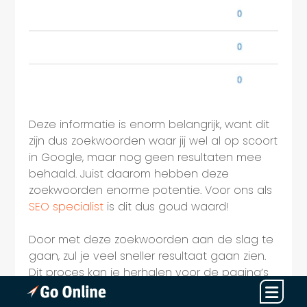
Deze informatie is enorm belangrijk, want dit
zijn dus zoekwoorden waar jij wel al op scoort
in Google, maar nog geen resultaten mee
behaald. Juist daarom hebben deze
zoekwoorden enorme potentie. Voor ons als
SEO specialist
is dit dus goud waard!
Door met deze zoekwoorden aan de slag te
gaan, zul je veel sneller resultaat gaan zien.
Dit proces kan je herhalen voor de pagina’s
van jouw website om te bepalen welke
pagina’s veel potentie hebben om resultaat