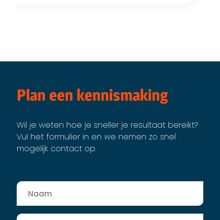
Plan een kennismaking
Wil je weten hoe je sneller je resultaat bereikt?
Vul het formulier in en we nemen zo snel
mogelijk contact op.
Naam
*
Bedrijfsnaam