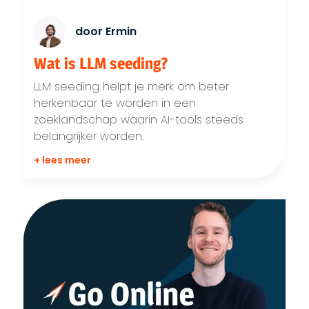
door Ermin
Wat is LLM seeding?
LLM seeding helpt je merk om beter
herkenbaar te worden in een
zoeklandschap waarin AI-tools steeds
belangrijker worden.
+ lees meer