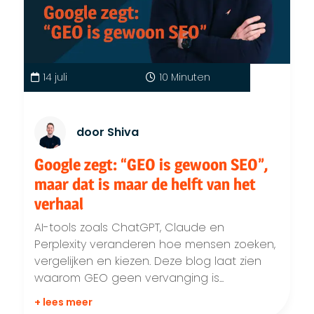
14 juli
10 Minuten
door Shiva
Google zegt: “GEO is gewoon SEO”,
maar dat is maar de helft van het
verhaal
AI-tools zoals ChatGPT, Claude en
Perplexity veranderen hoe mensen zoeken,
vergelijken en kiezen. Deze blog laat zien
waarom GEO geen vervanging is...
+ lees meer