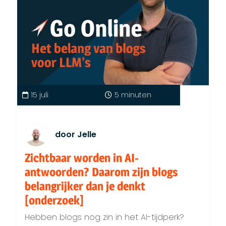
15 juli
5 minuten
door Jelle
Zichtbaar worden in AI-
antwoorden? Daarom zijn blogs
belangrijker dan je denkt
[onderzoek]
Hebben blogs nog zin in het AI-tijdperk?